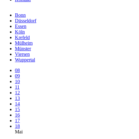
Bonn
Düsseldorf
Essen
Köln
Krefeld
Mülheim
Münster
Viersen
Wuppertal
08
09
10
11
12
13
14
15
16
17
18
Mai